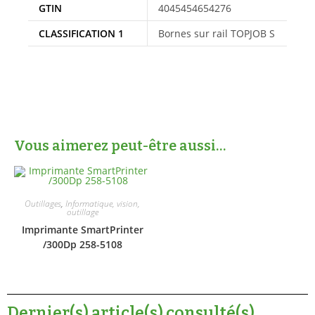
GTIN
4045454654276
CLASSIFICATION 1
Bornes sur rail TOPJOB S
Vous aimerez peut-être aussi…
Outillages
,
Informatique, vision,
outillage
Imprimante SmartPrinter
/300Dp 258-5108
Dernier(s) article(s) consulté(s)