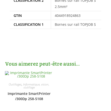
CLASSIFICATION 2
Bornes sur rail TOPJOB S
2.5mm²
GTIN
4044918924863
CLASSIFICATION 1
Bornes sur rail TOPJOB S
Vous aimerez peut-être aussi…
Outillages
,
Informatique, vision,
outillage
Imprimante SmartPrinter
/300Dp 258-5108