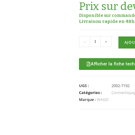
Prix sur de
Disponible sur command
Livraison rapide en 48h 
-
+
AJOU
Afficher la fiche tec
UGS :
2002-7192
Catégories :
Connectique
Marque :
WAGO