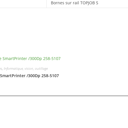
Bornes sur rail TOPJOB S
es
,
Informatique, vision, outillage
SmartPrinter /300Dp 258-5107