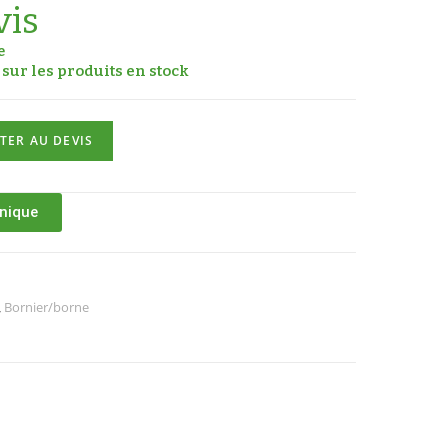
vis
e
sur les produits en stock
TER AU DEVIS
hnique
,
Bornier/borne