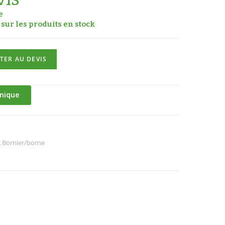
e
sur les produits en stock
TER AU DEVIS
hnique
,
Bornier/borne