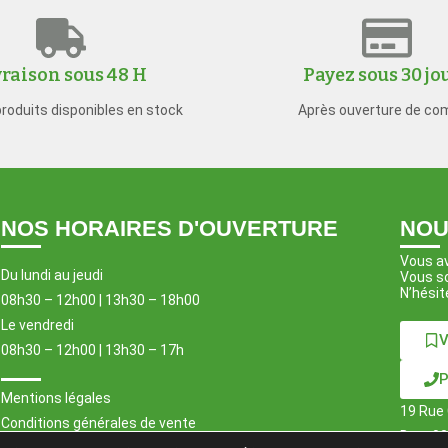
vraison sous 48 H
Payez sous 30 jo
produits disponibles en stock
Après ouverture de co
NOS HORAIRES D'OUVERTURE
NOU
Vous av
Du lundi au jeudi
Vous so
N’hésit
08h30 – 12h00 | 13h30 – 18h00
Le vendredi
V
08h30 – 12h00 | 13h30 – 17h
P
Mentions légales
19 Rue 
Conditions générales de vente
Bat : 0
RGPD