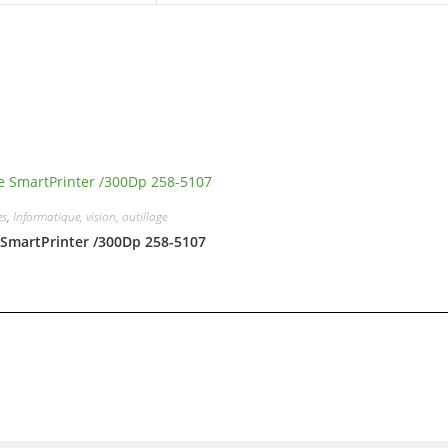
es
,
Informatique, vision, outillage
SmartPrinter /300Dp 258-5107