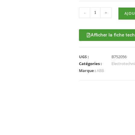
-
+
AJOU
Afficher la fiche tec
UGS :
B752056
Catégories :
Electrotechn
Marque :
ABB