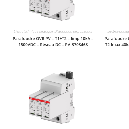
Electrotechnique electrique
,
Distribution de puissance
Electrotechniq
Parafoudre OVR PV – T1+T2 – Iimp 10kA –
Parafoudre 
1500VDC – Réseau DC – PV B703468
T2 Imax 40k