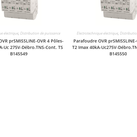
ue electrique
,
Distribution de puissance
Electrotechnique electrique
,
Distributi
OVR prSMISSLINE-OVR 4 Pôles-
Parafoudre OVR prSMISSLINE-
A-Uc 275V-Débro.TNS-Cont. TS
T2 Imax 40kA-Uc275V-Débro.TN
B145549
B145550