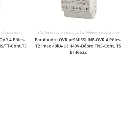
on de puissance
Electrotechnique electrique
,
Distribution de puissance
OVR 4 Pôles-
Parafoudre OVR prSMISSLINE-OVR 4 Pôles-
S/TT-Cont.TS
T2 Imax 40kA-Uc 440V-Débro.TNS-Cont. TS
B146532