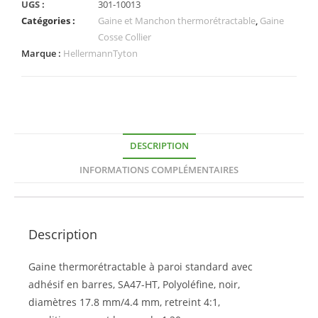
UGS :
301-10013
Catégories :
Gaine et Manchon thermorétractable
,
Gaine
Cosse Collier
Marque :
HellermannTyton
DESCRIPTION
INFORMATIONS COMPLÉMENTAIRES
Description
Gaine thermorétractable à paroi standard avec
adhésif en barres, SA47-HT, Polyoléfine, noir,
diamètres 17.8 mm/4.4 mm, retreint 4:1,