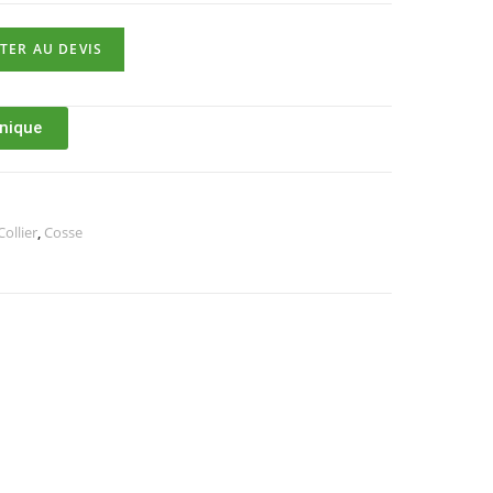
TER AU DEVIS
hnique
ollier
,
Cosse