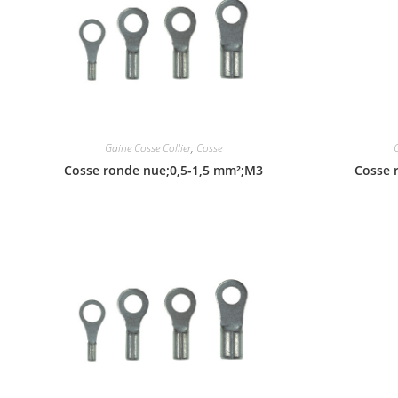
Gaine Cosse Collier
,
Cosse
Cosse ronde nue;0,5-1,5 mm²;M3
Cosse 