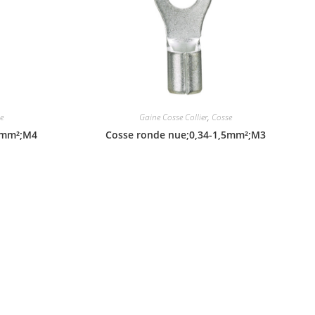
e
Gaine Cosse Collier
,
Cosse
5mm²;M4
Cosse ronde nue;0,34-1,5mm²;M3