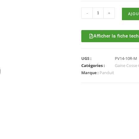
-
+
AJOU
Afficher la fiche tec
UGS :
PV14-10R-M
Catégories :
Gaine Cosse C
Marque :
Panduit