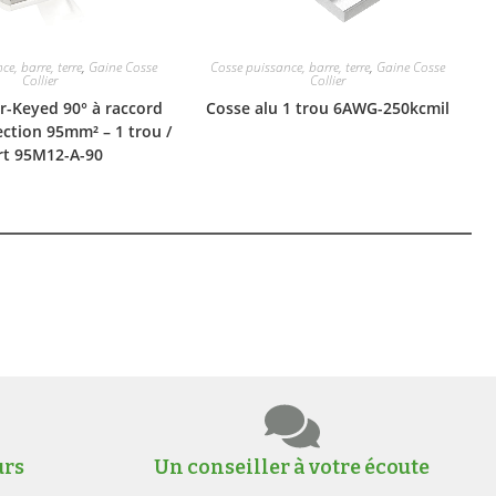
e, barre, terre
,
Gaine Cosse
Cosse puissance, barre, terre
,
Gaine Cosse
Collier
Collier
r-Keyed 90° à raccord
Cosse alu 1 trou 6AWG-250kcmil
ction 95mm² – 1 trou /
rt 95M12-A-90
urs
Un conseiller à votre écoute