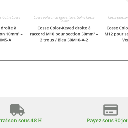
e
,
Gaine Cosse
Cosse puissance, barre, terre
,
Gaine Cosse
Cosse puissanc
Collier
droite à
Cosse Color-Keyed droite à
Cosse Colo
ion 10mm² –
raccord M10 pour section 50mm² –
M12 pour se
10M5-A
2 trous / Bleu 50M10-A-2
Ve
vraison sous 48 H
Payez sous 30 jo