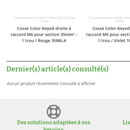
Cosse puissance, barre, terre
,
Gaine Cosse
Cosse puissance, barre, terr
Collier
Collier
Cosse Color-Keyed droite à
Cosse Color-Keyed 
raccord M6 pour section 35mm² –
raccord M5 pour sect
1 trou / Rouge 35M6-A
1 trou / Violet 
Dernier(s) article(s) consulté(s)
Aucun produit récemment consulté à afficher
Des solutions adaptées à vos
Li
besoins