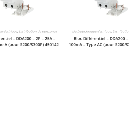
ue electrique
,
Distribution de puissance
Electrotechnique electrique
,
Distributi
rentiel – DDA200 – 2P – 25A –
Bloc Différentiel – DDA200 –
e A (pour S200/S300P) 450142
100mA – Type AC (pour S200/S