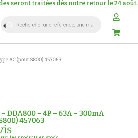
s seront traitées dès notre retour le 24 août.
Type AC (pour S800) 457063
el – DDA800 – 4P – 63A – 300mA
 S800) 457063
vis
sur les produits en stock