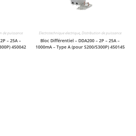
on de puissance
Electrotechnique electrique
,
Distribution de puissance
 2P – 25A –
Bloc Différentiel – DDA200 – 2P – 25A –
300P) 450042
1000mA – Type A (pour S200/S300P) 450145