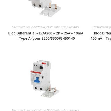
Electrotechnique electrique
,
Distribution de puissance
Electrotechniq
Bloc Différentiel – DDA200 – 2P – 25A – 10mA
Bloc Diffé
– Type A (pour S200/S300P) 450140
100mA – Typ
Electrotechnique electrique
,
Distribution de puissance