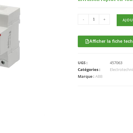
-
+
AJOU
Afficher la fiche tec
UGS :
457063
Catégories :
Electrotechn
Marque :
ABB