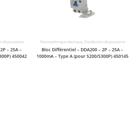
on de puissance
Electrotechnique electrique
,
Distribution de puissance
 2P – 25A –
Bloc Différentiel – DDA200 – 2P – 25A –
300P) 450042
1000mA – Type A (pour S200/S300P) 450145