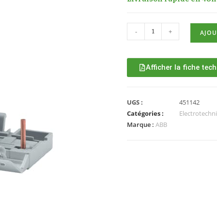
-
+
AJOU
Afficher la fiche tec
UGS :
451142
Catégories :
Electrotechn
Marque :
ABB