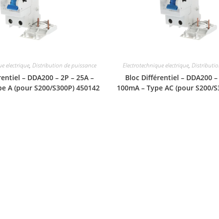
ue electrique
,
Distribution de puissance
Electrotechnique electrique
,
Distributi
rentiel – DDA200 – 2P – 25A –
Bloc Différentiel – DDA200 –
e A (pour S200/S300P) 450142
100mA – Type AC (pour S200/S