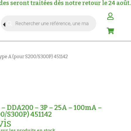
s seront traitées dès notre retour le 24 août.
Type A (pour S200/S300P) 451142
l – DDA200 – 3P – 25A – 100mA –
00/S300P) 451142
vis
sur les produits en stock