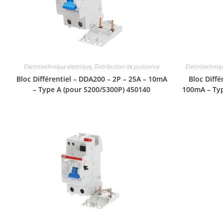
Electrotechnique electrique
,
Distribution de puissance
Electrotechniq
Bloc Différentiel – DDA200 – 2P – 25A – 10mA
Bloc Diffé
– Type A (pour S200/S300P) 450140
100mA – Typ